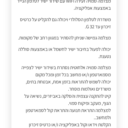
מצלמה סמויה זעירה WIFI עם שידור ישיר לטלפון הנייד
באמצעות אפליקציה.
משדרת לטלפון הסלולרי ויכולה גם להקליט על כרטיס
זיכרון עד 32 G.
מצלמה גמישה שניתן להסתיר במגוון רחב של מקומות.
יכולה לפעול בחיבור ישיר לחשמל או באמצעות סוללה
נטענת.
מצלמה סמויה אלחוטית נסתרת בשידור ישיר לצפייה
מסמארטפון ו/או מחשב בכל זמן ומכל מקום
יכולה לשמש להתראות בזמן אמת, אבטחת בתים,
משרדים ואולמות מסחר.
קיט להתקנה עצמית והסלקה באביזרים, נשיאה על
הגוף, מעקב ופיקוח סמוי.
למצלמה התראת תנועה והתראת קול לסמארטפון
ולמחשב..
הקלטת וידאו וקול באפליקציה ו/או כרטיס זיכרון