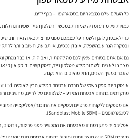
כל העולם שלנו נמצא היום בסמארטפון – בכף ידינו.
כמויות של מידע ומדיה שמורות במכשיר הטלפון הנייד שפיתחנו תלות ב
כדי לאבטח, להגן ולשמור על עצמכם מפני פריצות כאלה ואחרות, שי
ובמקרה הגרוע בהשפלה, אובדן נכסים, או תביעה, חשוב ביותר להתקי
גם אם אתם בטוחים שאין לכם מה להסתיר, ואם היה, אז כבר נמחק ונעל
מצב בו לא ניתן לשחזר מידע מטלפון נייד, דיסק קשיח, דיסק און קי או
שעבר במשך השנים, החל מהיום בו הוא נקנה.
מתקדמים בתחום אבטחת המידע – לטלפונים סלולריים, מחשבים ורש
אנו מספקים ללקוחות פרטיים ועסקיים את התוכנה/אפליקצייה המובי
לסמארטופנים – (Sandblast Mobile SBM).
אפליקצייה מתקדמת זו מאבטחת את המכשיר מפני פריצות, וירוסים, האז
מערכת SBM הינה מוצר ייחודי ומוביל בתחום אבטחת מידע והגנ