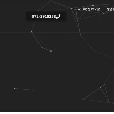
זנה
מוצרי ספיי
072-3910358