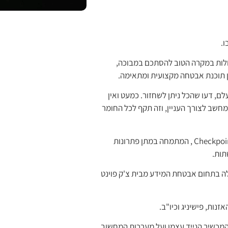
ו.
כולות במקרה הטוב להסתכם במבוכה,
ן תוכנת אבטחה מקצועית ומתאימה.
ם, דעו שהכל ניתן לשחזור. כמעט ואין
 מחשב לצורך העניין, וזה תקף לכל החומר
אינסק הינה ספק רשמי של חברת אבטחת המידע הבין-לאומית Checkpoint Ltd , המתמחה במתן פתרונות
תות.
לה בתחום אבטחת המידע מבית צ'ק פוינט
נות, פישיניג וכיו"ב.
ה על המכשיר הנייד עצמו ועל מערכות המחשוב